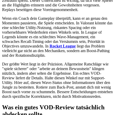
Zeitraum spielst. Dieser Unterschied ist wichtig, da sich viele Spieler
an die Highlights erinnern und die Gewohnheiten vergessen.
Replays beseitigen diese Voreingenommenheit.
Wenn ein Coach dein Gameplay überprüft, kann er an genau den
Momenten pausieren, die Spiele entscheiden. In Valorant könnte das
eine schlechte Utility-Nutzung, riskantes Spacing oder ein
vorhersehbares Wiederholen eines Winkels sein. In League of
Legends könnte es ein schlechtes Wave-Management, ein
schwaches Recall-Timing oder das Versäumnis sein, Priorität in
Objectives umzuwandeln. In
Rocket League
liegt das Problem
vielleicht gar nicht an den Mechaniken, sondern am Boost-Pathing
und der Rotationsdisziplin.
Der größte Wert liegt in der Präzision. Allgemeine Ratschläge wie
"spiele sicherer" oder "arbeite an deinem Bewusstsein" klingen
nützlich, ändern aber selten die Ergebnisse. Ein echtes VOD-
Review liefert dir Details. Halte diesen Winkel nur mit Support-
Utility. Höre auf, diesen Wave-Status ohne Informationen über den
Jungle zu bestreiten. Rotiere zum Back-Post, anstatt dich mit wenig
Boost nach vorne zu schummeln. Bessere Entscheidungen entstehen
durch spezifische Korrekturen, nicht durch Motivationsreden.
Was ein gutes VOD-Review tatsächlich
abdecken sollte