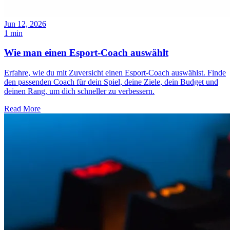
Jun 12, 2026
1 min
Wie man einen Esport-Coach auswählt
Erfahre, wie du mit Zuversicht einen Esport-Coach auswählst. Finde
den passenden Coach für dein Spiel, deine Ziele, dein Budget und
deinen Rang, um dich schneller zu verbessern.
Read More