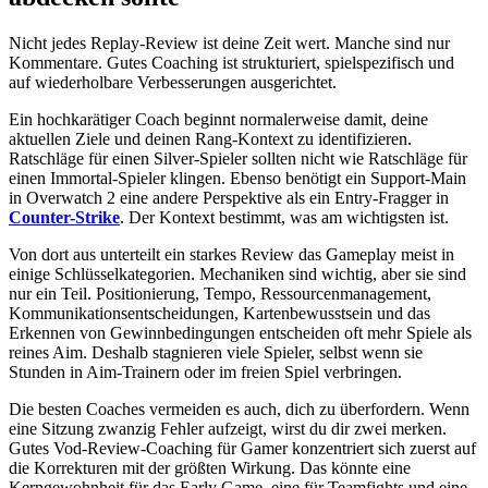
Nicht jedes Replay-Review ist deine Zeit wert. Manche sind nur
Kommentare. Gutes Coaching ist strukturiert, spielspezifisch und
auf wiederholbare Verbesserungen ausgerichtet.
Ein hochkarätiger Coach beginnt normalerweise damit, deine
aktuellen Ziele und deinen Rang-Kontext zu identifizieren.
Ratschläge für einen Silver-Spieler sollten nicht wie Ratschläge für
einen Immortal-Spieler klingen. Ebenso benötigt ein Support-Main
in Overwatch 2 eine andere Perspektive als ein Entry-Fragger in
Counter-Strike
. Der Kontext bestimmt, was am wichtigsten ist.
Von dort aus unterteilt ein starkes Review das Gameplay meist in
einige Schlüsselkategorien. Mechaniken sind wichtig, aber sie sind
nur ein Teil. Positionierung, Tempo, Ressourcenmanagement,
Kommunikationsentscheidungen, Kartenbewusstsein und das
Erkennen von Gewinnbedingungen entscheiden oft mehr Spiele als
reines Aim. Deshalb stagnieren viele Spieler, selbst wenn sie
Stunden in Aim-Trainern oder im freien Spiel verbringen.
Die besten Coaches vermeiden es auch, dich zu überfordern. Wenn
eine Sitzung zwanzig Fehler aufzeigt, wirst du dir zwei merken.
Gutes Vod-Review-Coaching für Gamer konzentriert sich zuerst auf
die Korrekturen mit der größten Wirkung. Das könnte eine
Kerngewohnheit für das Early Game, eine für Teamfights und eine