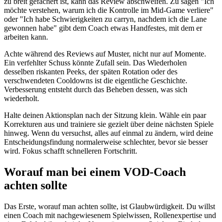
zu breit gefächert ist, kann das Review abschweifen. Zu sagen "Ich
möchte verstehen, warum ich die Kontrolle im Mid-Game verliere"
oder "Ich habe Schwierigkeiten zu carryn, nachdem ich die Lane
gewonnen habe" gibt dem Coach etwas Handfestes, mit dem er
arbeiten kann.
Achte während des Reviews auf Muster, nicht nur auf Momente.
Ein verfehlter Schuss könnte Zufall sein. Das Wiederholen
desselben riskanten Peeks, der späten Rotation oder des
verschwendeten Cooldowns ist die eigentliche Geschichte.
Verbesserung entsteht durch das Beheben dessen, was sich
wiederholt.
Halte deinen Aktionsplan nach der Sitzung klein. Wähle ein paar
Korrekturen aus und trainiere sie gezielt über deine nächsten Spiele
hinweg. Wenn du versuchst, alles auf einmal zu ändern, wird deine
Entscheidungsfindung normalerweise schlechter, bevor sie besser
wird. Fokus schafft schnelleren Fortschritt.
Worauf man bei einem VOD-Coach
achten sollte
Das Erste, worauf man achten sollte, ist Glaubwürdigkeit. Du willst
einen Coach mit nachgewiesenem Spielwissen, Rollenexpertise und