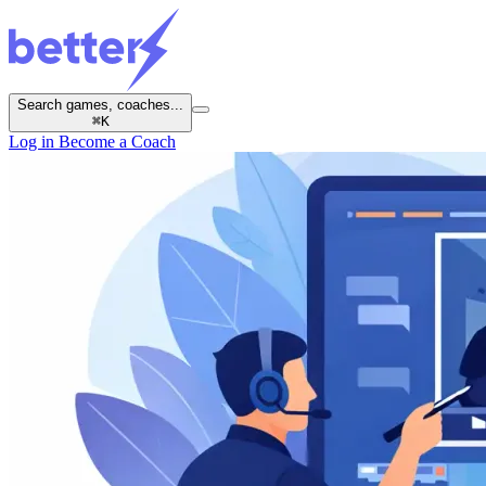
Search games, coaches...
⌘
K
Log in
Become a Coach